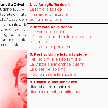
arietta Crivelli Torricelli
1. La famiglia Torricelli
Lugano 1853 – 1928), fondatrice della
La famiglia Torricelli
Società di mutuo soccorso femminile”,
Infanzia e formazione
elle “Case del soldato” e di numerose
Beniamino Crivelli
ltre iniziative filantropiche, per tutta la vita
2. In favore delle donne
i dedicò con energia e abnegazione ai
In favore delle donne
isognosi, tanto da essere
L'Associazione di mutuo soccorso
oprannominata e nota in tutto il Cantone
femminile
ome la “Mamma dei poveri”.
Il dispensario per lattanti
3. Per i soldati e le loro famiglie
Per i soldati e le loro famiglie
La Svizzera e la grande guerra
Le Case del soldato
Il Dono nazionale svizzero
4. Ricordi e testimonianze
Ricordi e testimonianze
Riconoscimenti, onorificenze