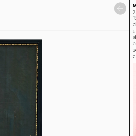
M
(
“
d
a
s
b
s
c