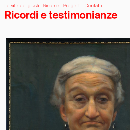
Le vite dei giusti
Risorse
Progetti
Contatti
R
i
c
o
r
d
i
e
t
e
s
t
i
m
o
n
i
a
n
z
e