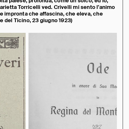
lta palese, profonda, come un solco; ed io,
rietta Torricelli ved. Crivelli mi sento l’animo
le impronta che affascina, che eleva, che
 del Ticino, 23 giugno 1923)