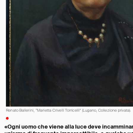
Renato Ballerini, “Marietta Crivelli Torricelli” (Lugano, Collezione privata).
«Ogni uomo che viene alla luce deve incamminars