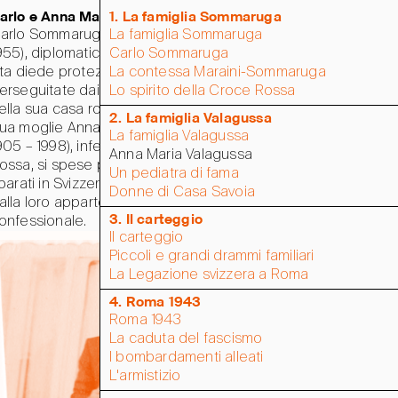
arlo e Anna Maria Sommaruga
1. La famiglia Sommaruga
arlo Sommaruga (Lugano 1902 – Roma
La famiglia Sommaruga
955), diplomatico svizzero, a rischio della
Carlo Sommaruga
ita diede protezione a famiglie ebree
La contessa Maraini-Sommaruga
erseguitate dai nazifascisti, ospitandole
Lo spirito della Croce Rossa
ella sua casa romana e a Villa Maraini.
2. La famiglia Valagussa
ua moglie Anna Maria Valagussa (Roma
La famiglia Valagussa
905 – 1998), infermiera della Croce
Anna Maria Valagussa
ossa, si spese per aiutare rifugiati italiani
Un pediatra di fama
iparati in Svizzera, indipendentemente
Donne di Casa Savoia
alla loro appartenenza sociale, politica o
3. Il carteggio
onfessionale.
Il carteggio
Piccoli e grandi drammi familiari
La Legazione svizzera a Roma
4. Roma 1943
Roma 1943
La caduta del fascismo
I bombardamenti alleati
L'armistizio