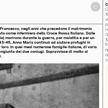
C
C
1
v
p
 Francesco, negli anni che precedono il matrimonio
n
o come infermiera della Croce Rossa Italiana. Dalle
S
nia) morirono durante la guerra, per malattia e per un
1
943-45, Anna Maria continuò ad aiutare profughi in
R
 loro. In quei mesi numerose famiglie italiane, di varia
r
ongiunta dei due coniugi. Sopravvisse di molto al
d
.
c