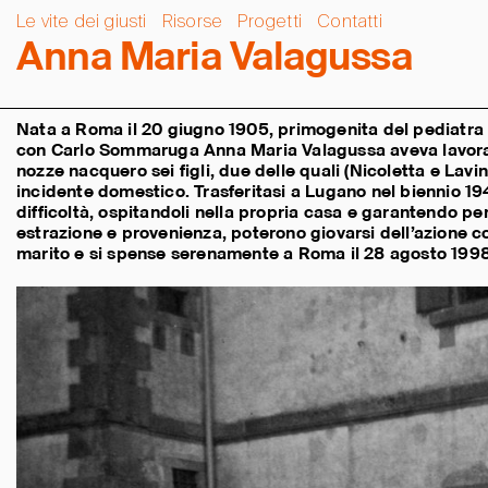
Le vite dei giusti
Risorse
Progetti
Contatti
A
n
n
a
M
a
r
i
a
V
a
l
a
g
u
s
s
a
Nata a Roma il 20 giugno 1905, primogenita del pediatra
con Carlo Sommaruga Anna Maria Valagussa aveva lavorat
nozze nacquero sei figli, due delle quali (Nicoletta e Lavi
incidente domestico. Trasferitasi a Lugano nel biennio 1
difficoltà, ospitandoli nella propria casa e garantendo per
estrazione e provenienza, poterono giovarsi dell’azione c
marito e si spense serenamente a Roma il 28 agosto 1998