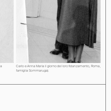
ia
Carlo e Anna Maria il giorno del loro fidanzamento, Roma, 1931 (A
famiglia Sommaruga).