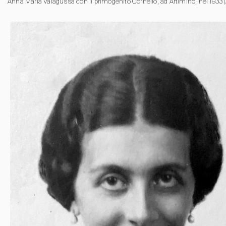
Anna Maria Valagussa con il primogenito Cornelio, ad Artimino, nel 1933