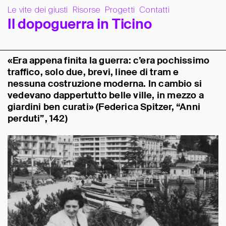
Le vite dei giusti
Risorse
Progetti
Contatti
I
l
d
o
p
o
g
u
e
r
r
a
i
n
T
i
c
i
n
o
«Era appena finita la guerra: c’era pochissimo
traffico, solo due, brevi, linee di tram e
nessuna costruzione moderna. In cambio si
vedevano dappertutto belle ville, in mezzo a
giardini ben curati» (Federica Spitzer, “Anni
perduti”, 142)