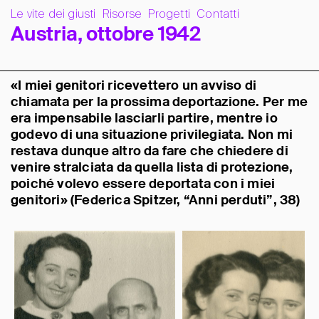
Le vite dei giusti
Risorse
Progetti
Contatti
A
u
s
t
r
i
a
,
o
t
t
o
b
r
e
1
9
4
2
«I miei genitori ricevettero un avviso di
chiamata per la prossima deportazione. Per me
era impensabile lasciarli partire, mentre io
godevo di una situazione privilegiata. Non mi
restava dunque altro da fare che chiedere di
venire stralciata da quella lista di protezione,
poiché volevo essere deportata con i miei
genitori» (Federica Spitzer, “Anni perduti”, 38)