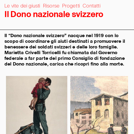
Le vite dei giusti
Risorse
Progetti
Contatti
I
l
D
o
n
o
n
a
z
i
o
n
a
l
e
s
v
i
z
z
e
r
o
Il “Dono nazionale svizzero” nacque nel 1919 con lo
scopo di coordinare gli aiuti destinati a promuovere il
benessere dei soldati svizzeri e delle loro famiglie.
Marietta Crivelli Torricelli fu chiamata dal Governo
federale a far parte del primo Consiglio di fondazione
del Dono nazionale, carica che ricoprì fino alla morte.