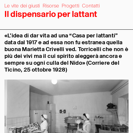
Le vite dei giusti
Risorse
Progetti
Contatti
I
l
d
i
s
p
e
n
s
a
r
i
o
p
e
r
l
a
t
t
a
n
t
«L’idea di dar vita ad una “Casa per lattanti”
data dal 1917 e ad essa non fu estranea quella
buona Marietta Crivelli ved. Torricelli che non è
più dei vivi ma il cui spirito aleggerà ancora e
sempre su ogni culla del Nido» (Corriere del
Ticino, 25 ottobre 1928)