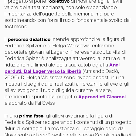
Il progetto si pone l’
obiettivo
di mostrare agli allievi il
valore della testimonianza, non solo evidenziando
l’importanza dell’oggetto della memoria, ma pure
sottolineando con forza il ruolo fondamentale svolto dal
testimone.
Il
percorso didattico
intende approfondire la figura di
Federica Spitzer e di Helga Weissowa, entrambe
deportate giovani al Lager di Theresenstadt. La vita di
Federica Spizer è analizzagta attraverso la lettura e la
riduzione multimediale della sua autobiografia
Anni
perduti. Dal Lager verso la libertà
(Armando Dadò,
2000). Di Helga Weissova sono invece esposti in una
mostra i disegni da lei realizzati a Terezin: le allieve e gli
allievi svolgono il ruolo di guida durante le visite,
prendendo spunto dal progetto
Apprendisti Ciceroni
elaborato da Fai Swiss.
In una
prima fase
, gli allievi avvicinano la figura di
Federica Spitzer recuperando i contenuti di un progetto
“Muri di coraggio. La resistenza e il coraggio civile dal
Novecento ad oggi”, svolto nella stessa Scuola media di