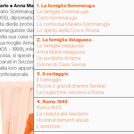
arlo e Anna Maria Sommaruga
1. La famiglia Sommaruga
arlo Sommaruga (Lugano 1902 – Roma
La famiglia Sommaruga
955), diplomatico svizzero, a rischio della
Carlo Sommaruga
ita diede protezione a famiglie ebree
La contessa Maraini-Sommaruga
erseguitate dai nazifascisti, ospitandole
Lo spirito della Croce Rossa
ella sua casa romana e a Villa Maraini.
2. La famiglia Valagussa
ua moglie Anna Maria Valagussa (Roma
La famiglia Valagussa
905 – 1998), infermiera della Croce
Anna Maria Valagussa
ossa, si spese per aiutare rifugiati italiani
Un pediatra di fama
iparati in Svizzera, indipendentemente
Donne di Casa Savoia
alla loro appartenenza sociale, politica o
3. Il carteggio
onfessionale.
Il carteggio
Piccoli e grandi drammi familiari
La Legazione svizzera a Roma
4. Roma 1943
Roma 1943
La caduta del fascismo
I bombardamenti alleati
L'armistizio