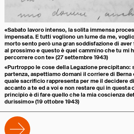
«Sabato lavoro intenso, la solita immensa process
impensata. E tutti vogliono un lume da me, vogli
morto sento però una gran soddisfazione di aver fa
al prossimo e questo è quel cammino che tu mi h
percorrere con te» (27 settembre 1943)
«Purtroppo le cose della Legazione precipitano: 
partenza, aspettiamo domani il corriere di Berna 
quale sacrificio rappresenta per me il decidere d
accanto a te ed a voi e non restare qui in questa 
principio è di fare quello che la mia coscienza 
durissimo» (19 ottobre 1943)