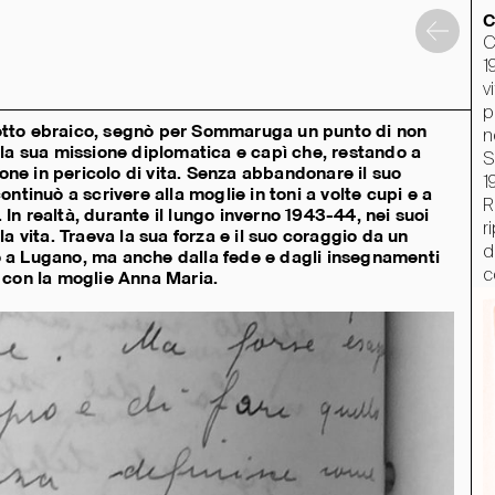
C
C
1
v
p
ghetto ebraico, segnò per Sommaruga un punto di non
n
ella sua missione diplomatica e capì che, restando a
S
e in pericolo di vita. Senza abbandonare il suo
1
tinuò a scrivere alla moglie in toni a volte cupi e a
R
 In realtà, durante il lungo inverno 1943-44, nei suoi
r
 la vita. Traeva la sua forza e il suo coraggio da un
d
vo a Lugano, ma anche dalla fede e dagli insegnamenti
c
 con la moglie Anna Maria.