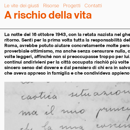
Le vite dei giusti
Risorse
Progetti
Contatti
A
r
i
s
c
h
i
o
d
e
l
l
a
v
i
t
a
La notte del 16 ottobre 1943, con la retata nazista nel 
ritorno. Sentì per la prima volta tutta la responsabilità d
Roma, avrebbe potuto aiutare concretamente molte person
proverbiale ottimismo, ma anche senza censurare nulla, con
volte leggeri, affinché non si preoccupasse troppo per lui.
continui andirivieni per la città occupata rischiò più volte
sincero senso del dovere e dal pensiero di chi era in sal
che aveva appreso in famiglia e che condivideva appieno