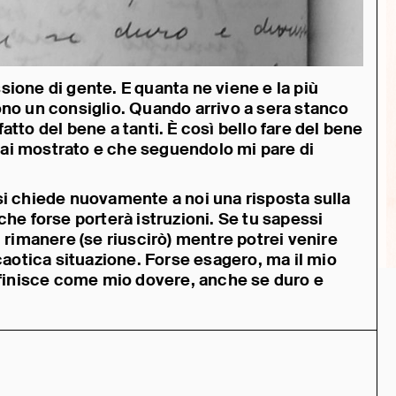
ione di gente. E quanta ne viene e la più
ono un consiglio. Quando arrivo a sera stanco
tto del bene a tanti. È così bello fare del bene
ai mostrato e che seguendolo mi pare di
si chiede nuovamente a noi una risposta sulla
che forse porterà istruzioni. Se tu sapessi
i rimanere (se riuscirò) mentre potrei venire
caotica situazione. Forse esagero, ma il mio
definisce come mio dovere, anche se duro e