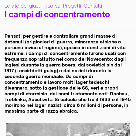
Le vite dei giusti
Risorse
Progetti
Contatti
I
c
a
m
p
i
d
i
c
o
n
c
e
n
t
r
a
m
e
n
t
o
Pensati per gestire e controllare grandi masse di
detenuti (prigionieri di guerra, minoranze etniche o
persone invise al regime), spesso in condizioni di vita
estreme, i campi di concentramento furono usati con
frequenza soprattutto nel corso del Novecento: dagli
inglesi durante la guerra boera, dai sovietici sin dal
1917 (i cosiddetti gulag) e dai nazisti durante la
seconda guerra mondiale. Da campi di
concentramento e lavoro molti lager tedeschi
divennero, sotto la gestione delle SS, veri e propri
campi di sterminio, dai nomi tristemente noti: Dachau,
Treblinka, Auschwitz. Si calcola che tra il 1933 e il 1945
morirono nei lager nazisti circa 6 milioni di persone, in
massima parte di razza ebraica.