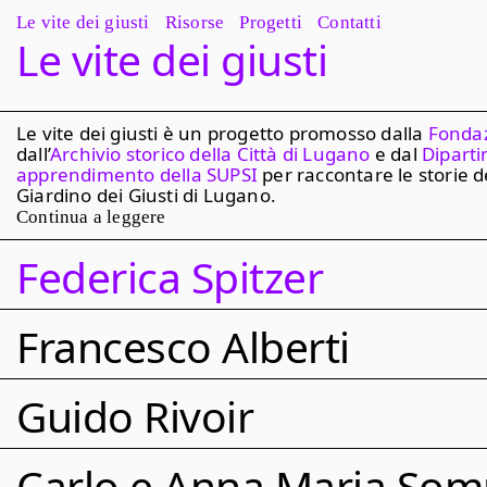
Le vite dei giusti
Risorse
Progetti
Contatti
L
e
v
i
t
e
d
e
i
g
i
u
s
t
i
Le vite dei giusti è un progetto promosso dalla
Fondaz
dall’
Archivio storico della Città di Lugano
e dal
Dipart
apprendimento della SUPSI
per raccontare le storie d
Giardino dei Giusti di Lugano.
Chi può essere definito “giusto”? Ogni persona che si sia p
Continua a leggere
la salvaguardia della dignità umana, per la condanna di ogn
Federica Spitzer
totalitarismo e sopruso, oltre che per dare accoglienza e rif
anteponendo le ragioni della coscienza e della solidarietà al
stato. Le figure qui ricordate rientrano in queste categorie e
Francesco Alberti
meritano di essere raccontate attraverso immagini, video, 
testimonianze. Pur rivolgendosi a un pubblico ampio, il più
giusti è un progetto pensato soprattutto per i giovani di età 
Guido Rivoir
didattico e partecipativo.
Carlo e Anna Maria So