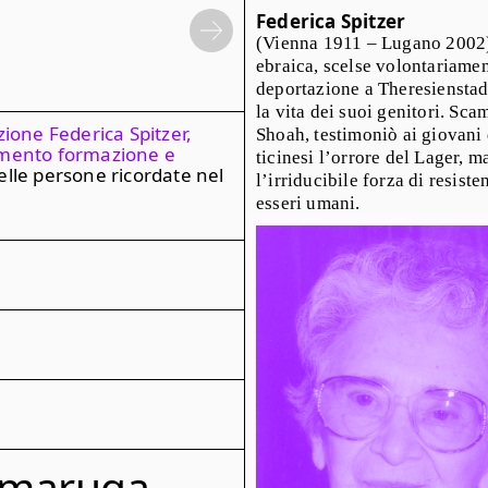
Federica Spitzer
(Vienna 1911 – Lugano 2002)
ebraica, scelse volontariamen
deportazione a Theresienstad
la vita dei suoi genitori. Sca
ione Federica Spitzer,
Shoah, testimoniò ai giovani 
imento formazione e
ticinesi l’orrore del Lager, 
elle persone ricordate nel
l’irriducibile forza di resiste
esseri umani.
rodigata per l’affermazione e
i forma di assolutismo,
ugio ai perseguitati,
la logica della ragion di
 le loro vite esemplari
documenti d’archivio e
 ampio possibile, Le vite dei
scolastica e per un utilizzo
mmaruga